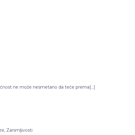
 tečnost ne može nesmetano da teče prema[…]
ze
,
Zanimljivosti