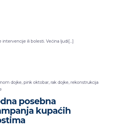
ntervencije ili bolesti. Većina ljudi[…]
inom dojke
,
pink oktobar
,
rak dojke
,
rekonstrukcija
e
edna posebna
ampanja kupaćih
ostima