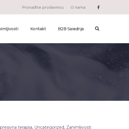
Pronađite prodavnicu
O nama
imljivosti
Kontakt
B2B Saradnja
resivna terapija
,
Uncategorized
,
Zanimljivosti