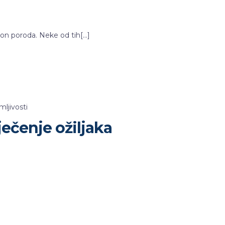
kon poroda. Neke od tih[…]
mljivosti
ječenje ožiljaka