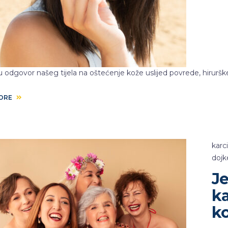
su odgovor našeg tijela na oštećenje kože uslijed povrede, hirurške i
MORE
karc
dojk
J
k
k