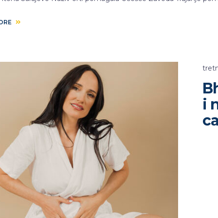
MORE
tret
Bh
i 
c