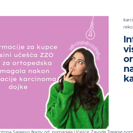
karc
reko
In
vi
o
n
k
tona Sarajevo Naziv ort. pomagala Učešće Zavoda Trajanje poma