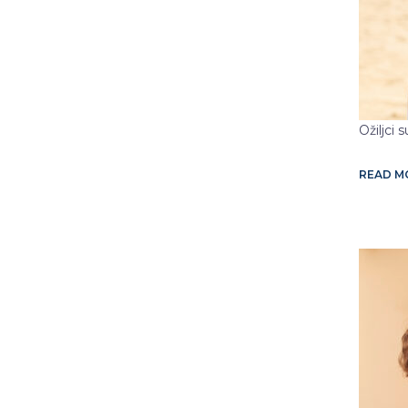
Ožiljci 
READ 