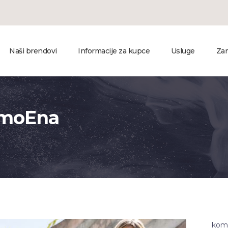
Naši brendovi
Informacije za kupce
Usluge
Zan
AmoEna
komp