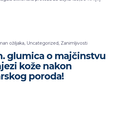
man ožiljaka
,
Uncategorized
,
Zanimljivosti
. glumica o majčinstvu
njezi kože nakon
arskog poroda!