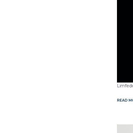
Limfede
READ 