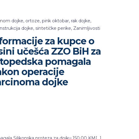
inom dojke
,
ortoze
,
pink oktobar
,
rak dojke
,
nstrukcija dojke
,
sintetičke perike
,
Zanimljivosti
formacije za kupce o
sini učešća ZZO BiH za
rtopedska pomagala
akon operacije
arcinoma dojke
gala Silikonska proteza za dojku 150,00 KM[…]