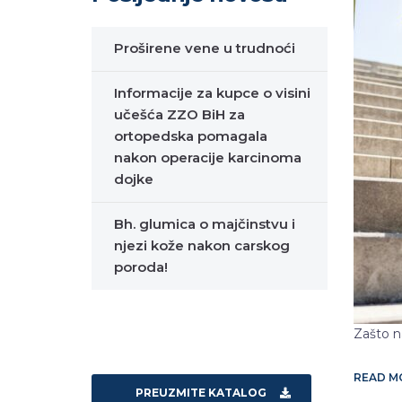
Proširene vene u trudnoći
Informacije za kupce o visini
učešća ZZO BiH za
ortopedska pomagala
nakon operacije karcinoma
dojke
Bh. glumica o majčinstvu i
njezi kože nakon carskog
poroda!
Zašto n
READ 
PREUZMITE KATALOG