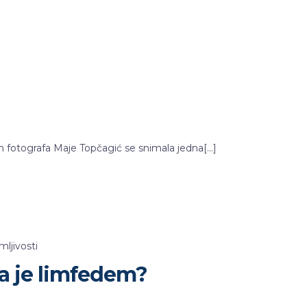
 fotografa Maje Topčagić se snimala jedna[…]
mljivosti
a je limfedem?