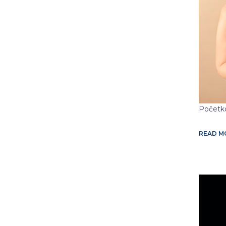
Početko
READ 