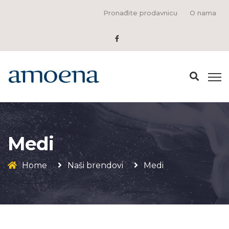
Pronađite prodavnicu
O nama
Medi
Home
Naši brendovi
Medi