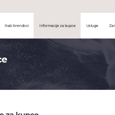
Naši brendovi
Informacije za kupce
Usluge
Zan
ce
e za kupce