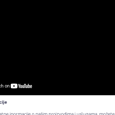
ije
odatne inormacije o našim proizvodima i uslugama, možete 