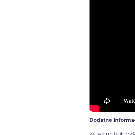
Dodatne informac
Za sve upite ili d