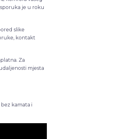
isporuka je u roku
ored slike
poruke, kontakt
platna. Za
udaljenosti mjesta
, bez kamata i