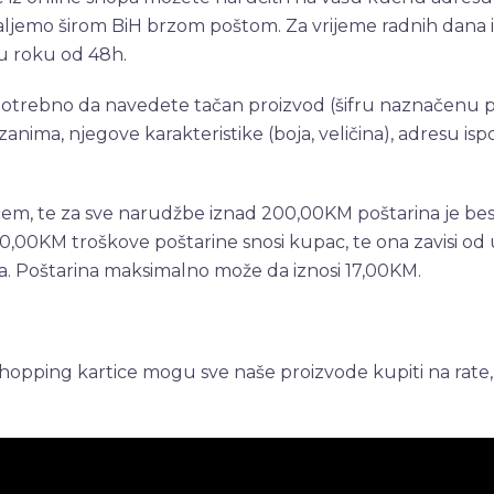
ljemo širom BiH brzom poštom. Za vrijeme radnih dana 
u roku od 48h.
potrebno da navedete tačan proizvod (šifru naznačenu p
 zanima, njegove karakteristike (boja, veličina), adresu is
em, te za sve narudžbe iznad 200,00KM poštarina je bes
,00KM troškove poštarine snosi kupac, te ona zavisi od 
a. Poštarina maksimalno može da iznosi 17,00KM.
 shopping kartice mogu sve naše proizvode kupiti na rate