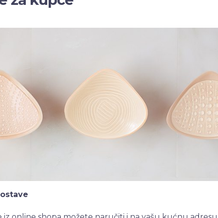
dostave
 iz online shopa možete naručiti i na vašu kućnu adresu