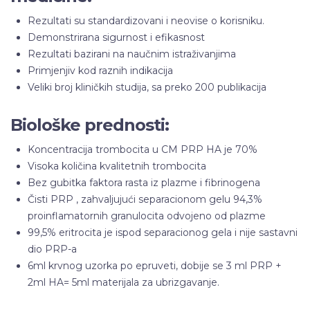
Rezultati su standardizovani i neovise o korisniku.
Demonstrirana sigurnost i efikasnost
Rezultati bazirani na naučnim istraživanjima
Primjenjiv kod raznih indikacija
Veliki broj kliničkih studija, sa preko 200 publikacija
Biološke prednosti:
Koncentracija trombocita u CM PRP HA je 70%
Visoka količina kvalitetnih trombocita
Bez gubitka faktora rasta iz plazme i fibrinogena
Čisti PRP , zahvaljujući separacionom gelu 94,3%
proinflamatornih granulocita odvojeno od plazme
99,5% eritrocita je ispod separacionog gela i nije sastavni
dio PRP-a
6ml krvnog uzorka po epruveti, dobije se 3 ml PRP +
2ml HA= 5ml materijala za ubrizgavanje.