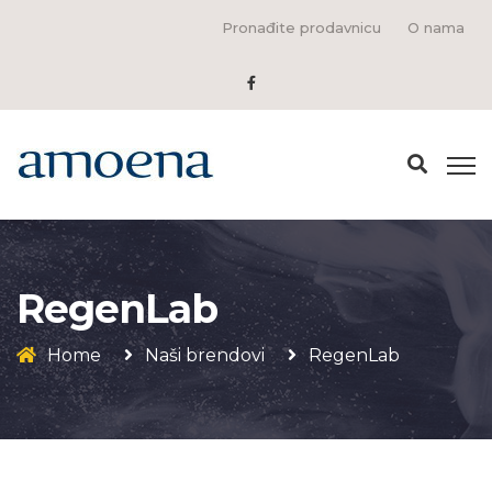
Pronađite prodavnicu
O nama
RegenLab
Home
Naši brendovi
RegenLab