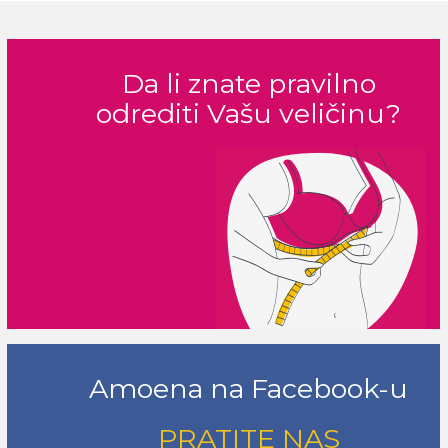
Da li znate pravilno
odrediti Vašu veličinu?
Amoena na Facebook-u
PRATITE NAS