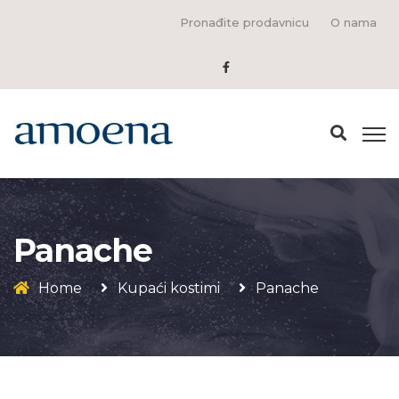
Pronađite prodavnicu
O nama
Panache
Home
Kupaći kostimi
Panache