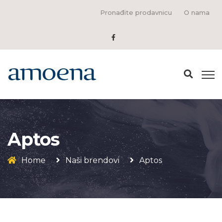
Pronađite prodavnicu
O nama
Aptos
Home
Naši brendovi
Aptos