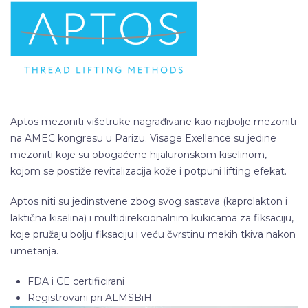
Aptos mezoniti višetruke nagrađivane kao najbolje mezoniti
na AMEC kongresu u Parizu. Visage Exellence su jedine
mezoniti koje su obogaćene hijaluronskom kiselinom,
kojom se postiže revitalizacija kože i potpuni lifting efekat.
Aptos niti su jedinstvene zbog svog sastava (kaprolakton i
laktična kiselina) i multidirekcionalnim kukicama za fiksaciju,
koje pružaju bolju fiksaciju i veću čvrstinu mekih tkiva nakon
umetanja.
FDA i CE certificirani
Registrovani pri ALMSBiH