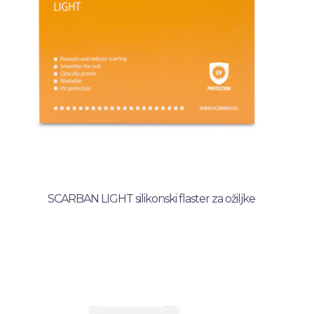
SCARBAN LIGHT silikonski flaster za ožiljke