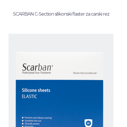
SCARBAN C-Section silikonski flaster za carski rez