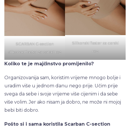
Silikonski flaster za carski
SCARBAN C-section
rez
silikonski flaster za carski rez
Koliko te je majčinstvo promijenilo?
Organizovanija sam, koristim vrijeme mnogo bolje i
uradim više u jednom danu nego prije. Učim prije
svega da sebe i svoje vrijeme više cijenim i da sebe
više volim. Jer ako nisam ja dobro, ne može ni mojoj
bebi biti dobro.
Pošto si i sama koristila Scarban C-section