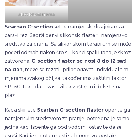
ALHYDRAN krema
Scarban C-section
set je namjenski dizajniran za
carski rez. Sadrži perivi silikonski flaster i namjensko
sredstvo za pranje. Sa silikonskom terapijom se može
početi odmah nakon što su konci spali i rana je skroz
zatvorena.
C-section flaster se nosi 8 do 12 sati
na dan
, može se rezati i prilagođavati individualnim
mjerama svakog ožiljka, također ima zaštitni faktor
SPF50, tako da je vaš ožiljak zaštićen i dok ste na
plaži.
Kada skinete
Scarban C-section flaster
operite ga
namjenskim sredstvom za pranje, potrebna je samo
jedna kap. Isperite ga pod vodom i ostavite da se
osuši. Kad je u potpunosti suh ponovo postaje