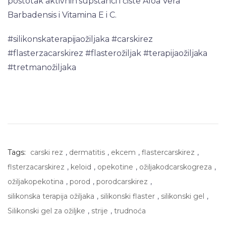
postotak aktivnih supstanci i čiste Aloa Vera
Barbadensis i Vitamina E i C.
#silikonskaterapijaožiljaka #carskirez
#flasterzacarskirez #flasterožiljak #terapijaožiljaka
#tretmanožiljaka
Tags:
carski rez
,
dermatitis
,
ekcem
,
flastercarskirez
,
flsterzacarskirez
,
keloid
,
opekotine
,
ožiljakodcarskogreza
,
ožiljakopekotina
,
porod
,
porodcarskirez
,
silikonska terapija ožiljaka
,
silikonski flaster
,
silikonski gel
,
Silikonski gel za ožiljke
,
strije
,
trudnoća