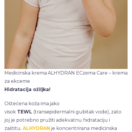
Medicinska krema ALHYDRAN ECzema Care – krema
za ekceme
Hidratacija ožiljka!
Oštećena koža ima jako
visok
TEWL
(transepidermalni gubitak vode), zato
joj je potrebno pružiti adekvatnu hidrataciju i
zaštitu.
ALHYDRAN
je koncentrirana medicinska