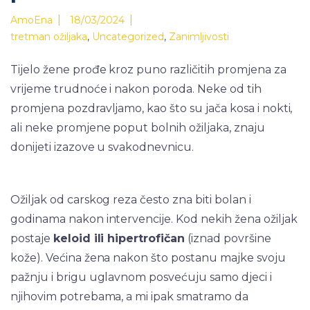
|
|
AmoEna
18/03/2024
tretman ožiljaka
,
Uncategorized
,
Zanimljivosti
Tijelo žene prođe kroz puno različitih promjena za
vrijeme trudnoće i nakon poroda. Neke od tih
promjena pozdravljamo, kao što su jača kosa i nokti,
ali neke promjene poput bolnih ožiljaka, znaju
donijeti izazove u svakodnevnicu.
Ožiljak od carskog reza često zna biti bolan i
godinama nakon intervencije. Kod nekih žena ožiljak
postaje
keloid ili hipertrofičan
(iznad površine
kože). Većina žena nakon što postanu majke svoju
pažnju i brigu uglavnom posvećuju samo djeci i
njihovim potrebama, a mi ipak smatramo da