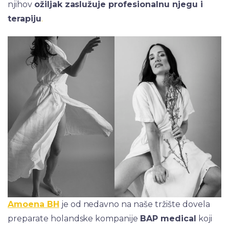
njihov
ožiljak zaslužuje profesionalnu njegu i
terapiju
.
Amoena BH
je od nedavno na naše tržište dovela
preparate holandske kompanije
BAP medical
koji