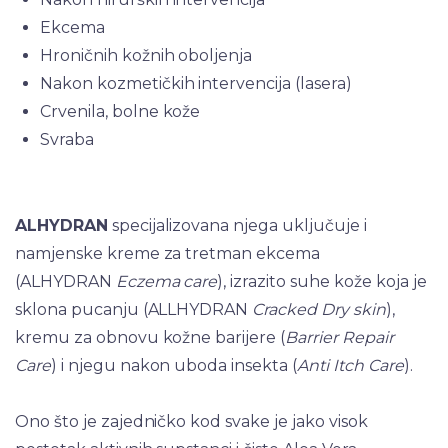
Ekcema
Hroničnih kožnih oboljenja
Nakon kozmetičkih intervencija (lasera)
Crvenila, bolne kože
Svraba
ALHYDRAN
specijalizovana njega uključuje i
namjenske kreme za tretman ekcema
(ALHYDRAN
Eczema care
), izrazito suhe kože koja je
sklona pucanju (ALLHYDRAN
Cracked Dry skin
),
kremu za obnovu kožne barijere (
Barrier Repair
Care
) i njegu nakon uboda insekta (
Anti Itch Care
).
Ono što je zajedničko kod svake je jako visok