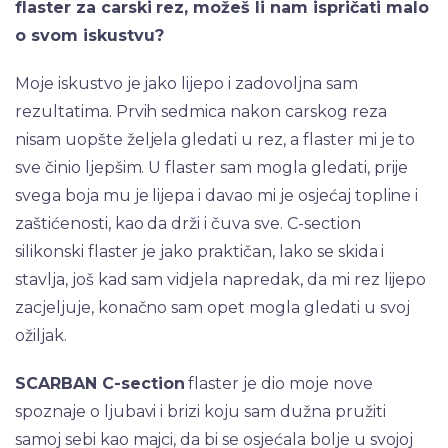
flaster za carski rez, možeš li nam ispričati malo
o svom iskustvu?
Moje iskustvo je jako lijepo i zadovoljna sam
rezultatima. Prvih sedmica nakon carskog reza
nisam uopšte željela gledati u rez, a flaster mi je to
sve činio ljepšim. U flaster sam mogla gledati, prije
svega boja mu je lijepa i davao mi je osjećaj topline i
zaštićenosti, kao da drži i čuva sve. C-section
silikonski flaster je jako praktičan, lako se skida i
stavlja, još kad sam vidjela napredak, da mi rez lijepo
zacjeljuje, konačno sam opet mogla gledati u svoj
ožiljak.
SCARBAN C-section
flaster je dio moje nove
spoznaje o ljubavi i brizi koju sam dužna pružiti
samoj sebi kao majci, da bi se osjećala bolje u svojoj