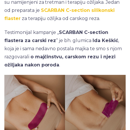
su namijenjeni za tretman i terapiju ožiljaka. Jedan
od preparata je
SCARBAN C-section silikonski
flaster
za terapiju ožiljka od carskog reza.
Testimonijal kampanje „
SCARBAN C-section
flastera za carski rez
“ je bh. glumica
Ida Keškić
,
koja je i sama nedavno postala majka te smo s njom
razgovarali
o majčinstvu, carskom rezu i njezi
ožiljaka nakon poroda
.