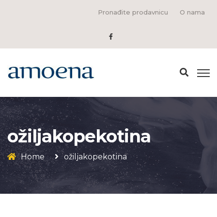
Pronađite prodavnicu
O nama
ožiljakopekotina
Home
ožiljakopekotina