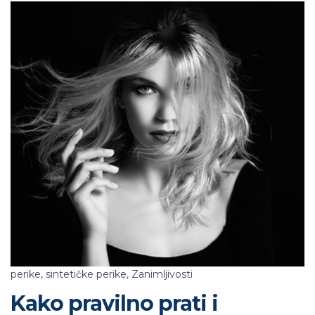
perike
,
sintetičke perike
,
Zanimljivosti
Kako pravilno prati i