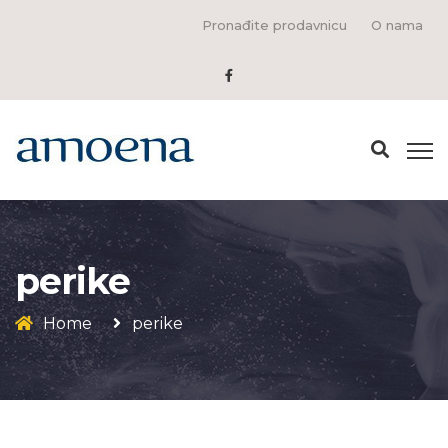
Pronađite prodavnicu
O nama
perike
Home
perike