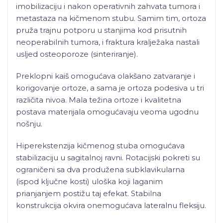
imobilizaciju i nakon operativnih zahvata tumora i
metastaza na kičmenom stubu. Samim tim, ortoza
pruža trajnu potporu u stanjima kod prisutnih
neoperabilnih tumora, i fraktura kralježaka nastali
usljed osteoporoze (sinteriranje).
Preklopni kaiš omogućava olakšano zatvaranje i
korigovanje ortoze, a sama je ortoza podesiva u tri
različita nivoa. Mala težina ortoze i kvalitetna
postava materijala omogućavaju veoma ugodnu
nošnju.
Hiperekstenzija kičmenog stuba omogućava
stabilizaciju u sagitalnoj ravni. Rotacijski pokreti su
ograničeni sa dva produžena subklavikularna
(ispod ključne kosti) uloška koji laganim
prianjanjem postižu taj efekat. Stabilna
konstrukcija okvira onemogućava lateralnu fleksiju.