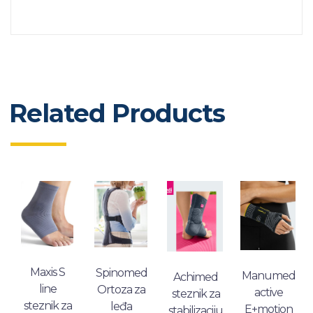
Related Products
Maxis S
Spinomed
Manumed
Achimed
line
Ortoza za
active
steznik za
steznik za
leđa
E+motion
stabilizaciju