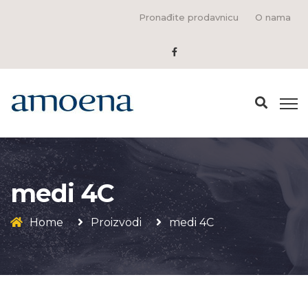
Pronađite prodavnicu
O nama
medi 4C
Home
Proizvodi
medi 4C