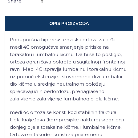
Share:
OPIS PROIZVODA
Poduporišna hiperekstenzijska ortoza za leđa
medi 4C omogućava smanjenje pritiska na
torakalnu i lumbalnu kičmu. Da bi se to postiglo,
ortoza ograničava pokrete u sagitalnoj i frontalnoj
ravni. Medi 4C ispravlja lumbalnu i torakalnu kičmu
uz pomoć ekstenzije. Istovremeno drži lumbalni
dio kičme u srednje neutralnom položaju,
sprečavajući hiperlordozu, prenaglašeno
zakrivljenje zakrivljenje lumbalnog dijela kičme.
medi 4c ortoza se koristi kod stabilnih fraktura
tijela kralježaka (kompresijske frakture) srednjeg i
donjeg dijela torakalne kičme, i lumbalne kičme.
Ortoza se također koristi za privremenu