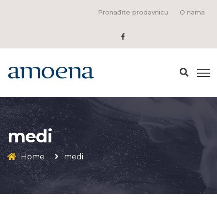
Pronađite prodavnicu
O nama
medi
Home
medi