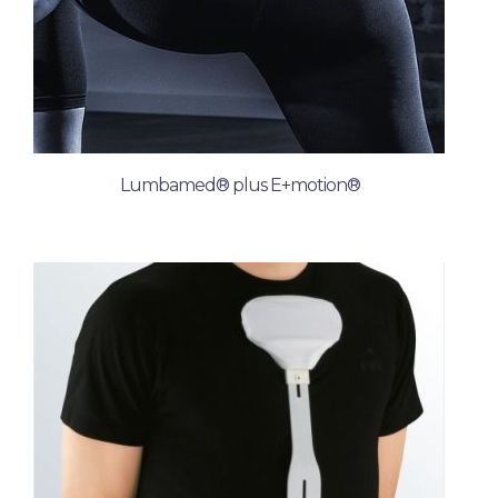
Lumbamed® plus E+motion®