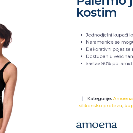
Palermo j
kostim
Jednodjelni kupaći k
Naramenice se mogu 
Dekorativni pojas se
Dostupan u veličinam
Sastav 80% poliamid 
Kategorije:
Amoena
silikonsku protezu
,
kup