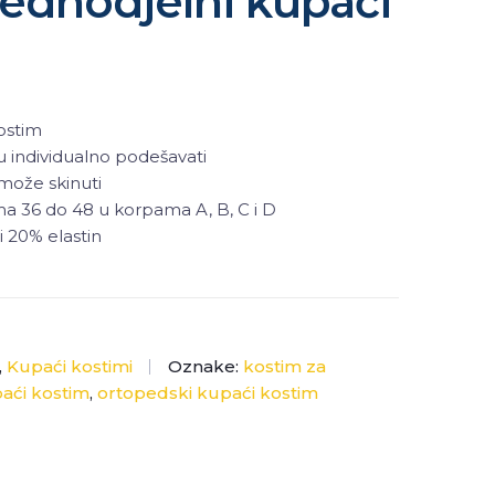
ednodjelni kupaći
ostim
individualno podešavati
 može skinuti
a 36 do 48 u korpama A, B, C i D
i 20% elastin
,
Kupaći kostimi
Oznake:
kostim za
aći kostim
,
ortopedski kupaći kostim