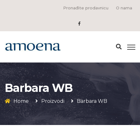
Pronađite prodavnicu
O nama
Barbara WB
Home
Proizvodi
Barbara WB