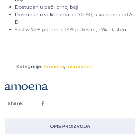
Dostupan u bež i crnoj boji
Dostupan u veličinama od 70-90, u korpama od A-
D
Sastav 72% poliamid, 14% poliester, 14% elasten.
Kategorije:
Amoena
,
Intimni veš
Share:
OPIS PROIZVODA