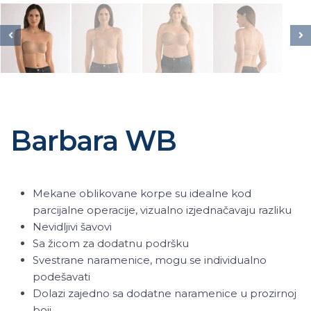
Barbara WB
Mekane oblikovane korpe su idealne kod
parcijalne operacije, vizualno izjednačavaju razliku
Nevidljivi šavovi
Sa žicom za dodatnu podršku
Svestrane naramenice, mogu se individualno
podešavati
Dolazi zajedno sa dodatne naramenice u prozirnoj
boji