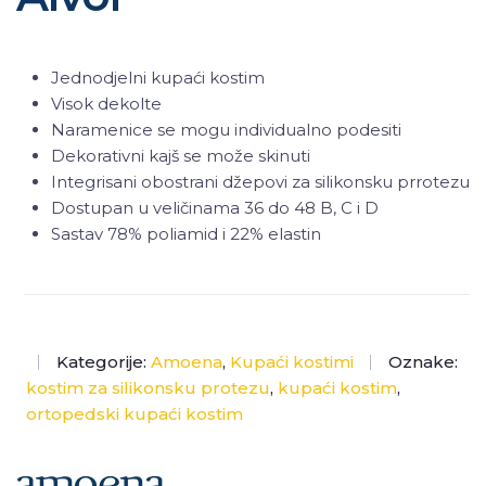
Jednodjelni kupaći kostim
Visok dekolte
Naramenice se mogu individualno podesiti
Dekorativni kajš se može skinuti
Integrisani obostrani džepovi za silikonsku prrotezu
Dostupan u veličinama 36 do 48 B, C i D
Sastav 78% poliamid i 22% elastin
Kategorije:
Amoena
,
Kupaći kostimi
Oznake:
kostim za silikonsku protezu
,
kupaći kostim
,
ortopedski kupaći kostim