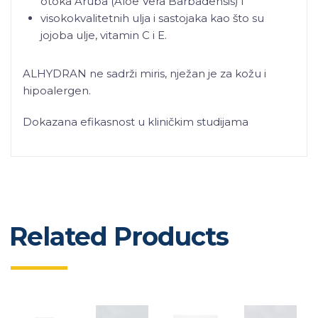
otoka Aruba (Aloe Vera Barbadensis) i
visokokvalitetnih ulja i sastojaka kao što su
jojoba ulje, vitamin C i E.
ALHYDRAN ne sadrži miris, nježan je za kožu i
hipoalergen.
Dokazana efikasnost u kliničkim studijama
Related Products