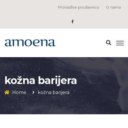
Pronađite prodavnicu
O nama
kožna barijera
Home
kožna barijera