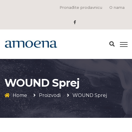
Pronađite prodavnicu
O nama
WOUND Sprej
Home
Proizvodi
WOUND Sprej