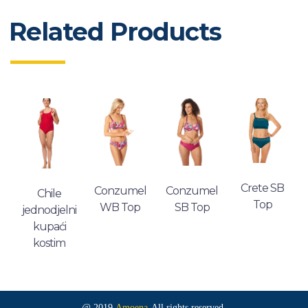
Related Products
Crete SB
Conzumel
Conzumel
Chile
Top
WB Top
SB Top
jednodjelni
kupaći
kostim
@ 2019
Amoena
All rights reserved.