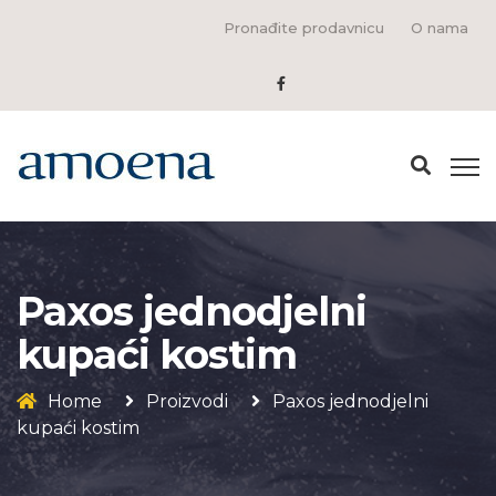
Pronađite prodavnicu
O nama
Paxos jednodjelni
kupaći kostim
Home
Proizvodi
Paxos jednodjelni
kupaći kostim