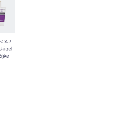
SCAR
ski gel
iljke