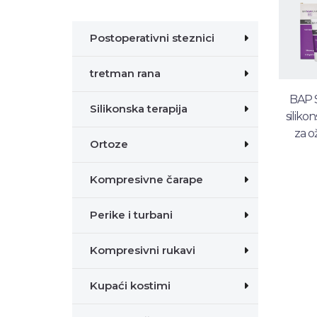
Postoperativni steznici
tretman rana
BAP 
Silikonska terapija
silikon
za ož
Ortoze
Kompresivne čarape
Perike i turbani
Kompresivni rukavi
Kupaći kostimi