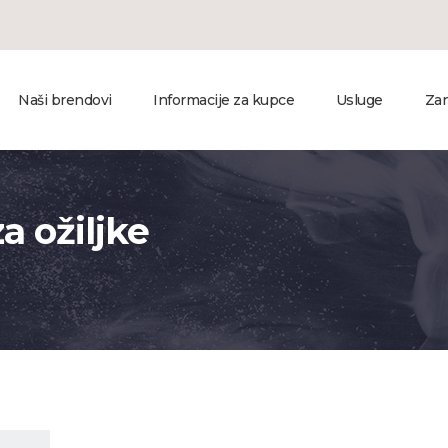
Naši brendovi
Informacije za kupce
Usluge
Zan
za ožiljke