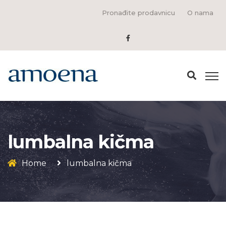
Pronađite prodavnicu
O nama
lumbalna kičma
Home
lumbalna kičma