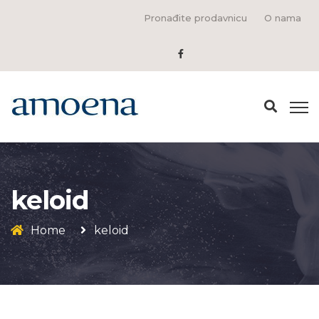
Pronađite prodavnicu
O nama
keloid
Home
keloid