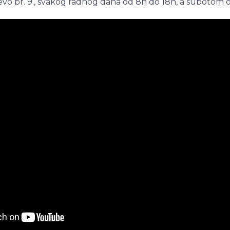
ševo br. 9., svakog radnog dana od 8h do 18h, a subotom 