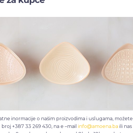
odatne inormacije o našim proizvodima i uslugama, možete 
broj +387 33 269 430, na e –mail
info@amoena.ba
ili na