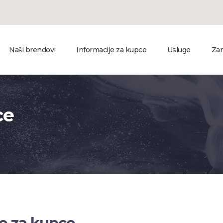
Naši brendovi
Informacije za kupce
Usluge
Zan
ce
e za kupce